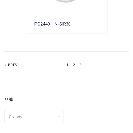
IPC2440-HN-SIR30
PREV
1
2
3
品牌