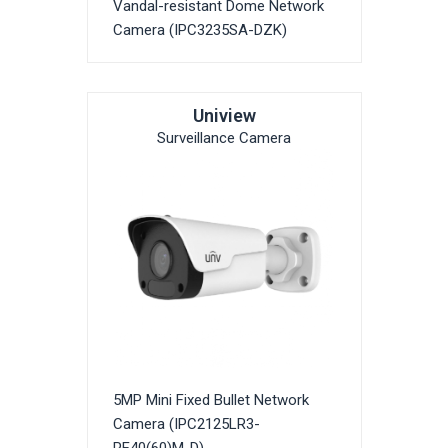
Vandal-resistant Dome Network
Camera (IPC3235SA-DZK)
Uniview
Surveillance Camera
5MP Mini Fixed Bullet Network
Camera (IPC2125LR3-
PF40(60)M-D)