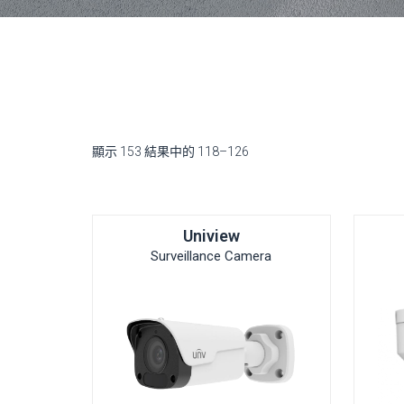
顯示 153 結果中的 118–126
Uniview
Surveillance Camera