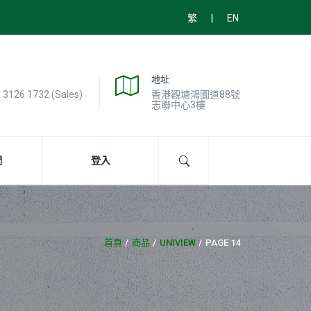
|
繁
EN
地址
) 3126 1732 (Sales)
香港觀塘鴻圖道88號
志聯中心3樓
們
登入
首頁
商品
UNIVIEW
PAGE 14