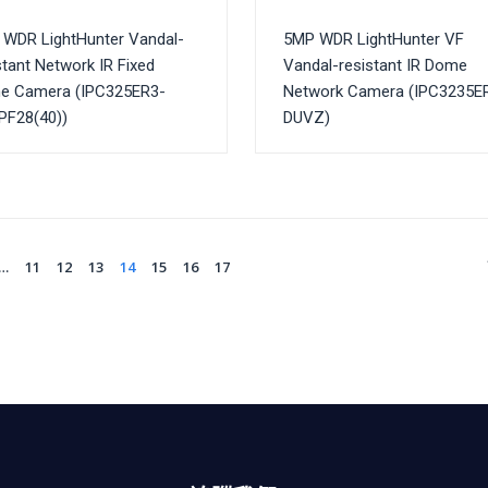
WDR LightHunter Vandal-
5MP WDR LightHunter VF
stant Network IR Fixed
Vandal-resistant IR Dome
e Camera (IPC325ER3-
Network Camera (IPC3235E
PF28(40))
DUVZ)
…
11
12
13
14
15
16
17