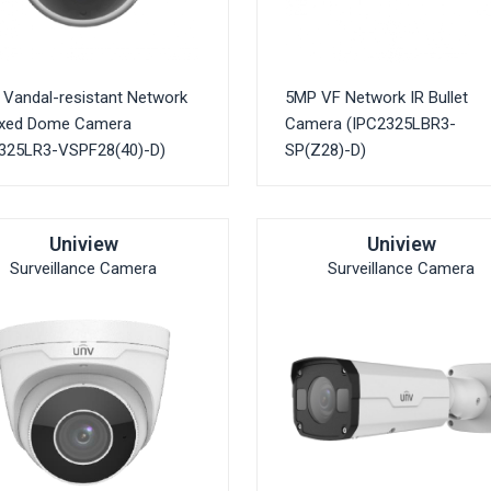
Vandal-resistant Network
5MP VF Network IR Bullet
ixed Dome Camera
Camera (IPC2325LBR3-
C325LR3-VSPF28(40)-D)
SP(Z28)-D)
Uniview
Uniview
Surveillance Camera
Surveillance Camera