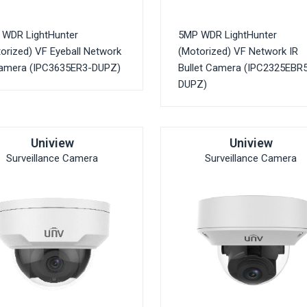
 WDR LightHunter
5MP WDR LightHunter
orized) VF Eyeball Network
(Motorized) VF Network IR
Camera (IPC3635ER3-DUPZ)
Bullet Camera (IPC2325EBR
DUPZ)
Uniview
Uniview
Surveillance Camera
Surveillance Camera