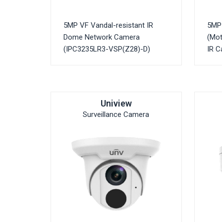
5MP VF Vandal-resistant IR
5MP
Dome Network Camera
(Mot
(IPC3235LR3-VSP(Z28)-D)
IR 
Uniview
Surveillance Camera