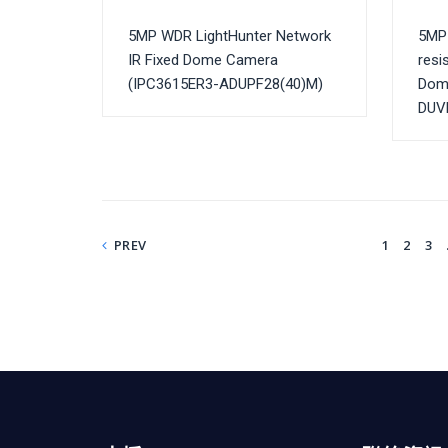
5MP WDR LightHunter Network
5MP 
IR Fixed Dome Camera
resi
(IPC3615ER3-ADUPF28(40)M)
Dom
DUV
PREV
1
2
3