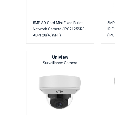
5MP SD Card Mini Fixed Bullet
5MP 
Network Camera (IPC2125SR3-
IR F
ADPF28(40)M-F)
(IP
Uniview
Surveillance Camera