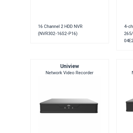
16 Channel 2 HDD NVR
4-ch
(NVR302-16S2-P16)
265
04E2
Uniview
Network Video Recorder