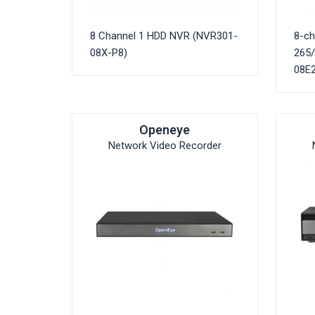
8 Channel 1 HDD NVR (NVR301-
8-ch
08X-P8)
265
08E2
Openeye
Network Video Recorder