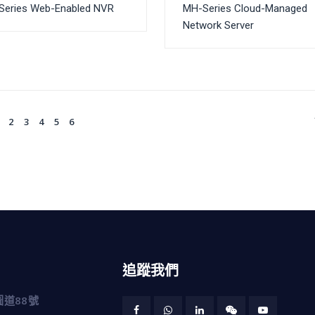
Series Web-Enabled NVR
MH-Series Cloud-Managed
Network Server
2
3
4
5
6
追蹤我們
道88號