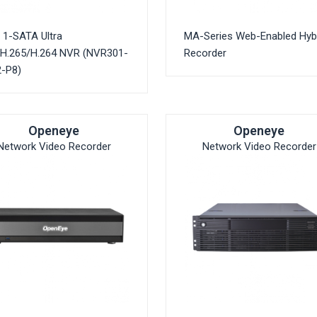
 1-SATA Ultra
MA-Series Web-Enabled Hyb
/H.265/H.264 NVR (NVR301-
Recorder
-P8)
Openeye
Openeye
Network Video Recorder
Network Video Recorder