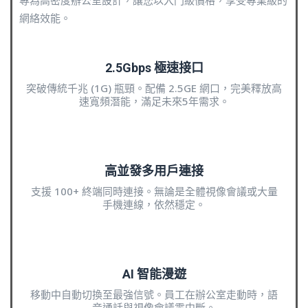
專為高密度辦公室設計，讓您以入門級價格，享受專業級的
網絡效能。
2.5Gbps 極速接口
突破傳統千兆 (1G) 瓶頸。配備 2.5GE 網口，完美釋放高
速寬頻潛能，滿足未來5年需求。
高並發多用戶連接
支援 100+ 終端同時連接。無論是全體視像會議或大量
手機連線，依然穩定。
AI 智能漫遊
移動中自動切換至最強信號。員工在辦公室走動時，語
音通話與視像會議零中斷。