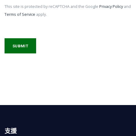
This site is protected by reCAPTCHA and the Google
Privacy Policy
and
Terms of Service
apply.
支援