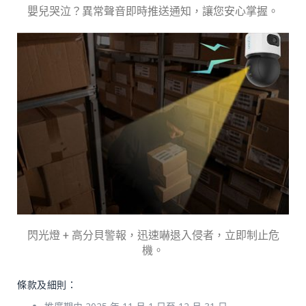
嬰兒哭泣？異常聲音即時推送通知，讓您安心掌握。
閃光燈 + 高分貝警報，迅速嚇退入侵者，立即制止危
機。
條款及細則：